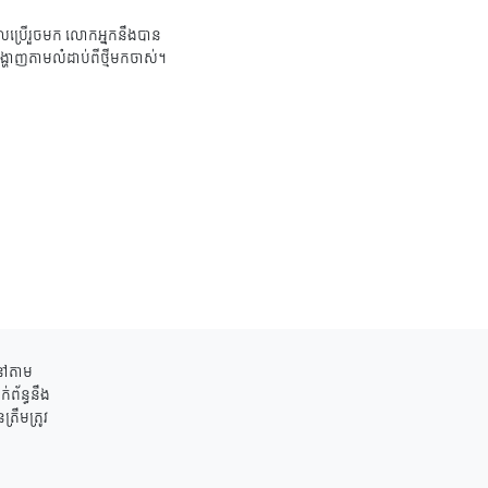
ប្រើរួចមក លោកអ្នកនឹងបាន
ង្ហាញតាមលំដាប់ពីថ្មីមកចាស់។
ននៅតាម
់ព័ន្ធនឹង
រឹមត្រូវ