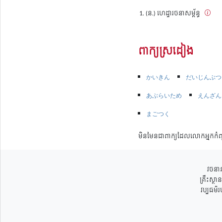
(ន.) ហេដ្ឋារចនាសម្ព័ន្ធ
ពាក្យស្រដៀង
かいきん
だいじんぶつ
あぶらいため
えんざん
まごつく
មិនមែនជាពាក្យដែលលោកអ្នកកំព
វចនាន
គ្រឹះស្ថ
វប្បធម៌