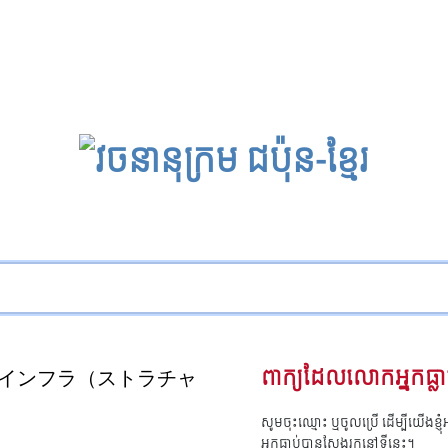
インフラ（ストラチャ
ពាក្យដែលលោកអ្នកធ្លា
សូមចុះឈ្មោះ ឬចូលប្រើ ដើម្បីយើងខ្ញ
អ្នកធ្លាប់បានស្វែងរកនៅទីនេះ។