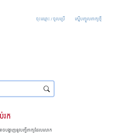
ចុះឈ្មោះ / ចូលប្រើ
ស្នើបញ្ចូលពាក្យថ្មី
ប់រក
ុំអាចបង្ហាញនូវបញ្ជីពាក្យដែលលោក