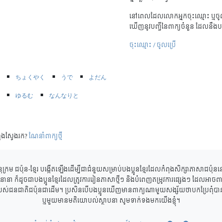
នៅពេលដែលលោកអ្នកចុះឈ្មោះ ឬចូល
ឃើញនូវបញ្ជីនៃពាក្យចំនួន ដែលនឹងប
ចុះឈ្មោះ / ចូលប្រើ
ちょくやく
うで
よだん
ゆるむ
なんなりと
ុងស្វែងរក?
ណែនាំពាក្យថ្មី
ុក្រម ជប៉ុន-ខ្មែរ បង្កើតឡើងដើម្បីជាជំនួយសម្រាប់បងប្អូនខ្មែរដែលកំពុងសិក្សាភាសាជប៉ុ
ាននានា ក៏ដូចជាបងប្អូនខ្មែរដែលត្រូវការរៀនភាសាថ្មីៗ និងបំពេញតម្រូវការផ្សេងៗ ដែលអាចពាក
របស់ជនជាតិជប៉ុនជាដើម។ ប្រសិនបើបងប្អូនឃើញមានពាក្យណាមួយសង្ស័យថាបកប្រែពុំបានត្
ឬមួយមានមតិយោបល់ស្ថាបនា សូមទាក់ទងមកយើងខ្ញុំ។