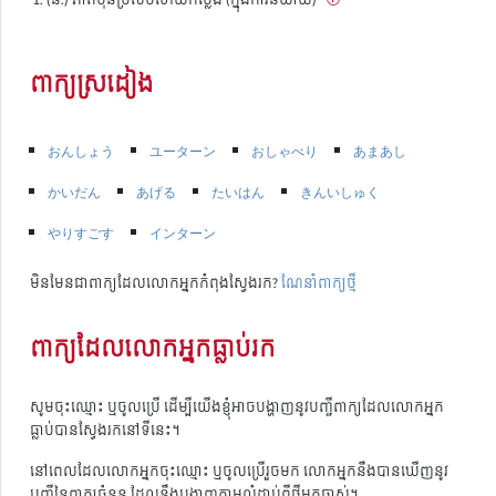
ពាក្យស្រដៀង
おんしょう
ユーターン
おしゃべり
あまあし
かいだん
あげる
たいはん
きんいしゅく
やりすごす
インターン
មិនមែនជាពាក្យដែលលោកអ្នកកំពុងស្វែងរក?
ណែនាំពាក្យថ្មី
ពាក្យដែលលោកអ្នកធ្លាប់រក
សូមចុះឈ្មោះ ឬចូលប្រើ ដើម្បីយើងខ្ញុំអាចបង្ហាញនូវបញ្ជីពាក្យដែលលោកអ្នក
ធ្លាប់បានស្វែងរកនៅទីនេះ។
នៅពេលដែលលោកអ្នកចុះឈ្មោះ ឬចូលប្រើរួចមក លោកអ្នកនឹងបានឃើញនូវ
បញ្ជីនៃពាក្យចំនួន ដែលនឹងបង្ហាញតាមលំដាប់ពីថ្មីមកចាស់។