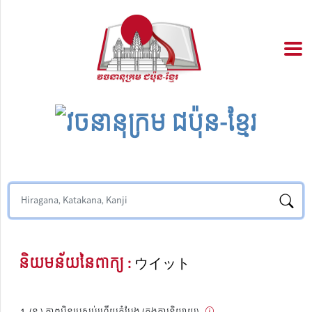
និយមន័យនៃពាក្យ :
ウイット
(ន.) ភាពប៉ិនប្រសប់ហើយកំប្លែង (ក្នុងការនិយាយ)