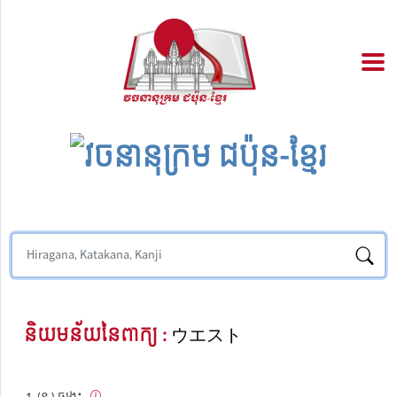
និយមន័យនៃពាក្យ :
ウエスト
(ន.) ចង្កេះ