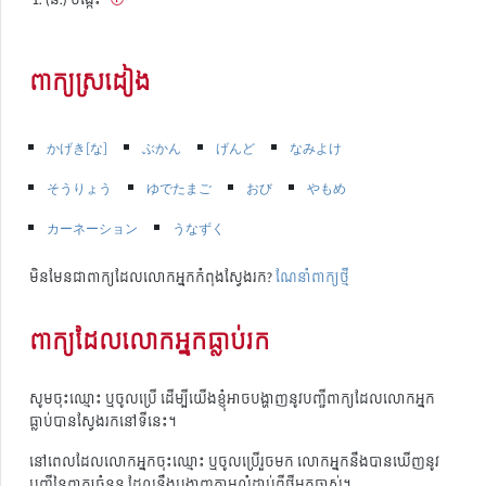
ពាក្យស្រដៀង
かげき[な]
ぶかん
げんど
なみよけ
そうりょう
ゆでたまご
おび
やもめ
カーネーション
うなずく
មិនមែនជាពាក្យដែលលោកអ្នកកំពុងស្វែងរក?
ណែនាំពាក្យថ្មី
ពាក្យដែលលោកអ្នកធ្លាប់រក
សូមចុះឈ្មោះ ឬចូលប្រើ ដើម្បីយើងខ្ញុំអាចបង្ហាញនូវបញ្ជីពាក្យដែលលោកអ្នក
ធ្លាប់បានស្វែងរកនៅទីនេះ។
នៅពេលដែលលោកអ្នកចុះឈ្មោះ ឬចូលប្រើរួចមក លោកអ្នកនឹងបានឃើញនូវ
បញ្ជីនៃពាក្យចំនួន ដែលនឹងបង្ហាញតាមលំដាប់ពីថ្មីមកចាស់។