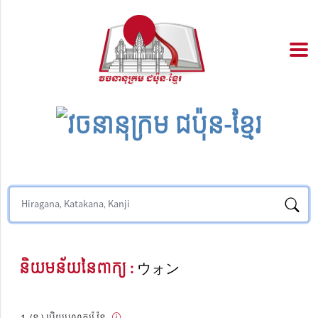
និយមន័យនៃពាក្យ :
ウォン
(ន.) រូបិយបណ្ណកូរ៉េ វ៉ុន