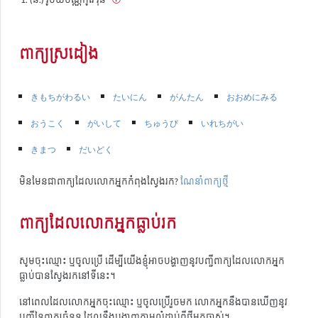
ពាក្យស្រដៀង
きもちがわるい
たいにん
がんたん
おおめにみる
おうこく
がいして
ちゅうび
いれちがい
きまつ
だいどく
មិនមែនជាពាក្យដែលលោកអ្នកកំពុងស្វែងរក?
ណែនាំពាក្យថ្មី
ពាក្យដែលលោកអ្នកធ្លាប់រក
សូមចុះឈ្មោះ ឬចូលប្រើ ដើម្បីយើងខ្ញុំអាចបង្ហាញនូវបញ្ជីពាក្យដែលលោកអ្នក
ធ្លាប់បានស្វែងរកនៅទីនេះ។
នៅពេលដែលលោកអ្នកចុះឈ្មោះ ឬចូលប្រើរួចមក លោកអ្នកនឹងបានឃើញនូវ
បញ្ជីនៃពាក្យចំនួន ដែលនឹងបង្ហាញតាមលំដាប់ពីថ្មីមកចាស់។