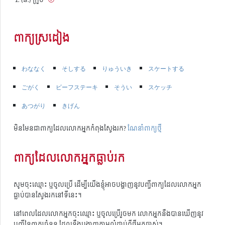
ពាក្យស្រដៀង
わななく
そしする
りゅういき
スケートする
ごがく
ビーフステーキ
そうい
スケッチ
あつがり
きげん
មិនមែនជាពាក្យដែលលោកអ្នកកំពុងស្វែងរក?
ណែនាំពាក្យថ្មី
ពាក្យដែលលោកអ្នកធ្លាប់រក
សូមចុះឈ្មោះ ឬចូលប្រើ ដើម្បីយើងខ្ញុំអាចបង្ហាញនូវបញ្ជីពាក្យដែលលោកអ្នក
ធ្លាប់បានស្វែងរកនៅទីនេះ។
នៅពេលដែលលោកអ្នកចុះឈ្មោះ ឬចូលប្រើរួចមក លោកអ្នកនឹងបានឃើញនូវ
បញ្ជីនៃពាក្យចំនួន ដែលនឹងបង្ហាញតាមលំដាប់ពីថ្មីមកចាស់។