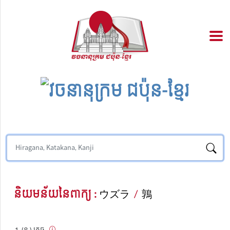
និយមន័យនៃពាក្យ :
ウズラ
/
鶉
(ន.) ក្រួច