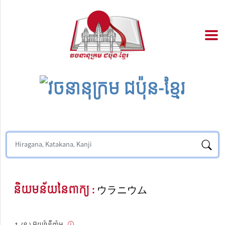
និយមន័យនៃពាក្យ :
ウラニウム
(ន.) អ៊ុយរ៉ានីញ៉ូម