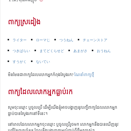
ពាក្យស្រដៀង
ライター
ローマじ
つうねん
チェーンストア
つきばらい
まてどくらせど
あまがさ
おうねん
すうがく
ないてい
មិនមែនជាពាក្យដែលលោកអ្នកកំពុងស្វែងរក?
ណែនាំពាក្យថ្មី
ពាក្យដែលលោកអ្នកធ្លាប់រក
សូមចុះឈ្មោះ ឬចូលប្រើ ដើម្បីយើងខ្ញុំអាចបង្ហាញនូវបញ្ជីពាក្យដែលលោកអ្នក
ធ្លាប់បានស្វែងរកនៅទីនេះ។
នៅពេលដែលលោកអ្នកចុះឈ្មោះ ឬចូលប្រើរួចមក លោកអ្នកនឹងបានឃើញនូវ
បញ្ជីនៃពាក្យចំនួន ដែលនឹងបង្ហាញតាមលំដាប់ពីថ្មីមកចាស់។