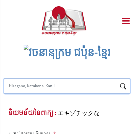
និយមន័យនៃពាក្យ :
エキゾチックな
(គុ.) ដែលកម្រ, ពីបរទេស