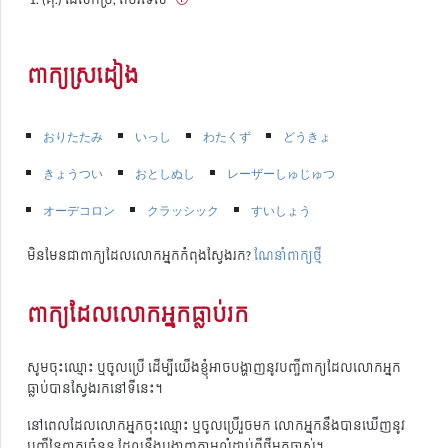
ពាក្យស្រដៀង
おりたたみ
いっし
わたくず
どうきょ
きょうつい
おとしぬし
レーザーしゅじゅつ
オーデコロン
クラッシック
すいしょう
មិនមែនជាពាក្យដែលលោកអ្នកកំពុងស្វែងរក?
ណែនាំពាក្យថ្មី
ពាក្យដែលលោកអ្នកធ្លាប់រក
សូមចុះឈ្មោះ ឬចូលប្រើ ដើម្បីយើងខ្ញុំអាចបង្ហាញនូវបញ្ជីពាក្យដែលលោកអ្នក
ធ្លាប់បានស្វែងរកនៅទីនេះ។
នៅពេលដែលលោកអ្នកចុះឈ្មោះ ឬចូលប្រើរួចមក លោកអ្នកនឹងបានឃើញនូវ
បញ្ជីនៃពាក្យចំនួន ដែលនឹងបង្ហាញតាមលំដាប់ពីថ្មីមកចាស់។