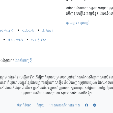
នៅពេលដែលលោកអ្នកចុះឈ្មោះ ឬចូល
ឃើញនូវបញ្ជីនៃពាក្យចំនួន ដែលនឹងប
ចុះឈ្មោះ / ចូលប្រើ
かいちょう
なんなら
よろめく
えりごのみ
ちょうてい
ុងស្វែងរក?
ណែនាំពាក្យថ្មី
ុក្រម ជប៉ុន-ខ្មែរ បង្កើតឡើងដើម្បីជាជំនួយសម្រាប់បងប្អូនខ្មែរដែលកំពុងសិក្សាភាសាជប៉ុ
ាននានា ក៏ដូចជាបងប្អូនខ្មែរដែលត្រូវការរៀនភាសាថ្មីៗ និងបំពេញតម្រូវការផ្សេងៗ ដែលអាចពាក
របស់ជនជាតិជប៉ុនជាដើម។ ប្រសិនបើបងប្អូនឃើញមានពាក្យណាមួយសង្ស័យថាបកប្រែពុំបានត្
ឬមួយមានមតិយោបល់ស្ថាបនា សូមទាក់ទងមកយើងខ្ញុំ។
ទំនាក់ទំនង
ជំនួយ
គោលការណ៍ឯកជនភាព