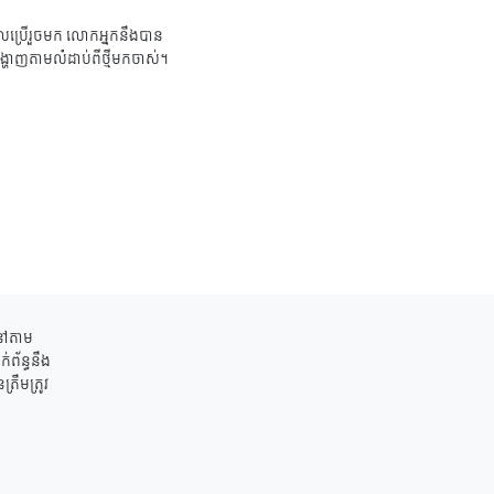
ប្រើរួចមក លោកអ្នកនឹងបាន
ង្ហាញតាមលំដាប់ពីថ្មីមកចាស់។
ននៅតាម
់ព័ន្ធនឹង
រឹមត្រូវ