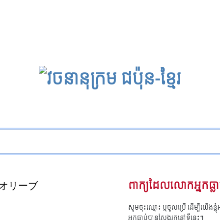
オリーブ
ពាក្យដែលលោកអ្នកធ្លា
សូមចុះឈ្មោះ ឬចូលប្រើ ដើម្បីយើងខ្ញ
អ្នកធ្លាប់បានស្វែងរកនៅទីនេះ។