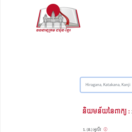
និយមន័យនៃពាក្យ :
(ន.) អូលីវ