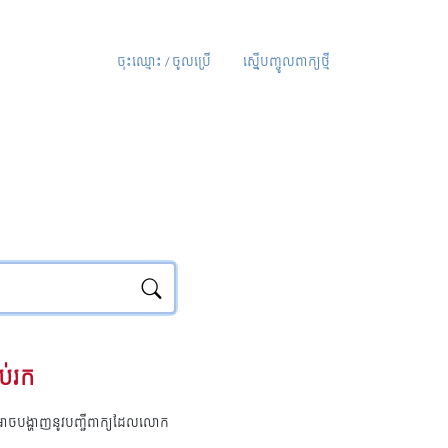
ចុះឈ្មោះ / ចូលប្រើ
ស្នើបញ្ចូលពាក្យថ្មី
ប់រក
ុំអាចបង្ហាញនូវបញ្ជីពាក្យដែលលោក