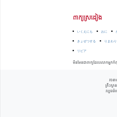
ពាក្យស្រដៀង
いくえにも
おに
きょぜつする
りまわり
リビア
មិនមែនជាពាក្យដែលលោកអ្នកកំព
វចនាន
គ្រឹះស្ថ
វប្បធម៌