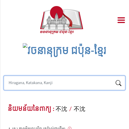
និយមន័យនៃពាក្យ :
不沈
/
不沈
(ន.) ភាពមិនចេះលិច (កប៉ាល់ជាដើម)