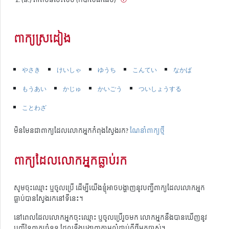
ពាក្យស្រដៀង
やさき
けいしゃ
ゆうち
こんてい
なかば
もうあい
かじゅ
かいごう
ついしょうする
ことわざ
មិនមែនជាពាក្យដែលលោកអ្នកកំពុងស្វែងរក?
ណែនាំពាក្យថ្មី
ពាក្យដែលលោកអ្នកធ្លាប់រក
សូមចុះឈ្មោះ ឬចូលប្រើ ដើម្បីយើងខ្ញុំអាចបង្ហាញនូវបញ្ជីពាក្យដែលលោកអ្នក
ធ្លាប់បានស្វែងរកនៅទីនេះ។
នៅពេលដែលលោកអ្នកចុះឈ្មោះ ឬចូលប្រើរួចមក លោកអ្នកនឹងបានឃើញនូវ
បញ្ជីនៃពាក្យចំនួន ដែលនឹងបង្ហាញតាមលំដាប់ពីថ្មីមកចាស់។